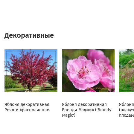
Декоративные
Яблоня декоративная
Яблоня декоративная
Яблоня
Роялти краснолистная
Бренди Мэджик ('Brandy
(плаку
Magic')
плодам