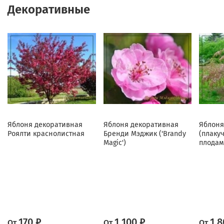
Декоративные
Яблоня декоративная
Яблоня декоративная
Яблоня
Роялти краснолистная
Бренди Мэджик ('Brandy
(плаку
Magic')
плодам
170 ₽
1 100 ₽
1 8
От
От
От