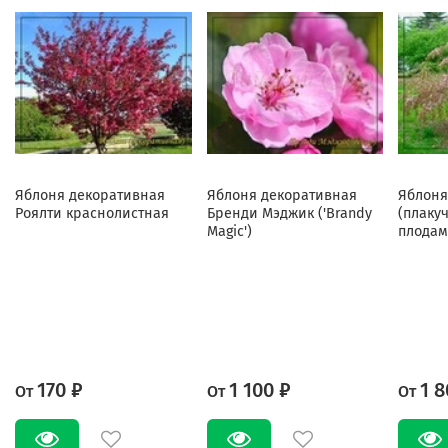
Яблоня декоративная
Яблоня декоративная
Яблоня
Роялти краснолистная
Бренди Мэджик ('Brandy
(плаку
Magic')
плодам
170 ₽
1 100 ₽
1 8
От
От
От