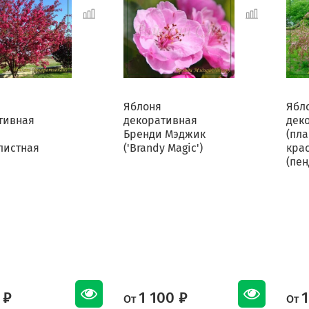
Яблоня
Ябл
тивная
декоративная
дек
Бренди Мэджик
(пла
листная
('Brandy Magic')
кра
(пен
 ₽
1 100 ₽
1
От
От