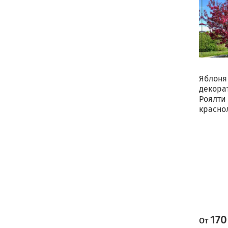
Яблоня
декора
Роялти
красно
170
От