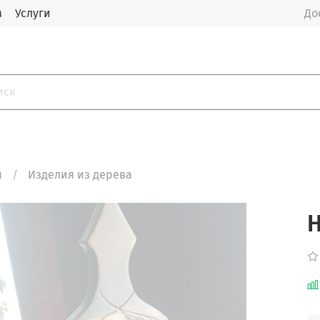
м
Услуги
До
я
Изделия из дерева
Н