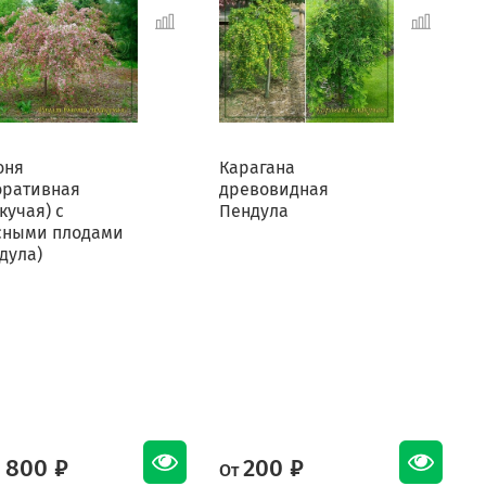
оня
Карагана
К
оративная
древовидная
кучая) с
Пендула
сными плодами
дула)
 800 ₽
200 ₽
От
О