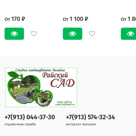
170 ₽
1 100 ₽
1 8
От
От
От
+7(913) 044-37-30
+7(913) 574-32-34
справочная служба
интернет-магазин