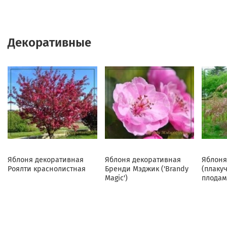
Декоративные
Яблоня декоративная
Яблоня декоративная
Яблоня
Роялти краснолистная
Бренди Мэджик ('Brandy
(плаку
Magic')
плодам