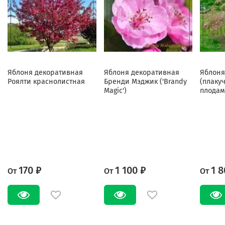
Яблоня декоративная
Яблоня декоративная
Яблоня
Роялти краснолистная
Бренди Мэджик ('Brandy
(плаку
Magic')
плодам
170 ₽
1 100 ₽
1 8
От
От
От