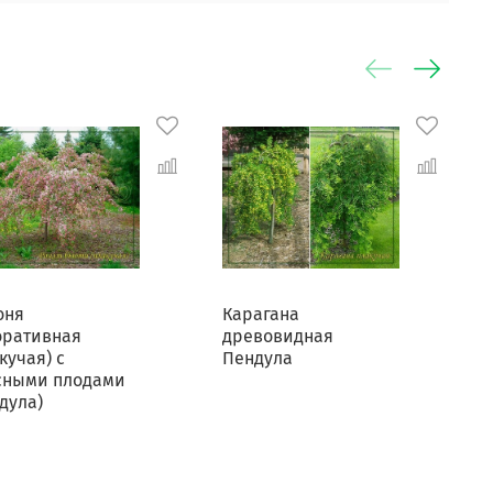
оня
Карагана
К
оративная
древовидная
кучая) с
Пендула
сными плодами
дула)