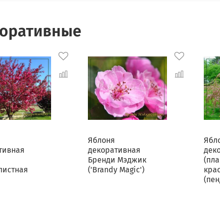
оративные
Яблоня
Ябл
тивная
декоративная
дек
Бренди Мэджик
(пла
листная
('Brandy Magic')
кра
(пен