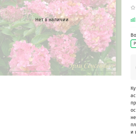
Нет в наличии
Во
Р
Ку
ас
пр
ос
не
пл
и 