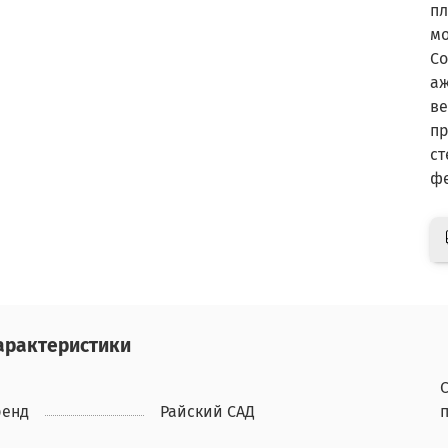
пл
мо
Со
аж
ве
пр
ст
фе
арактеристики
ренд
Райский САД