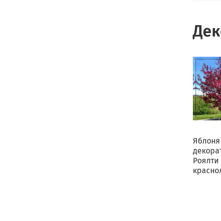
Дек
Яблоня
декора
Роялти
красно