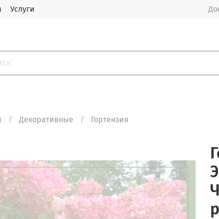
м
Услуги
До
я
Декоративные
Гортензия
Г
Э
Ч
p