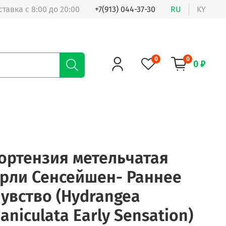
ставка с 8:00 до 20:00
+7(913) 044-37-30
RU
KY
0
0
0 ₽
ортензия метельчатая
рли Сенсейшен- Раннее
увство (Hydrangea
aniculata Early Sensation)