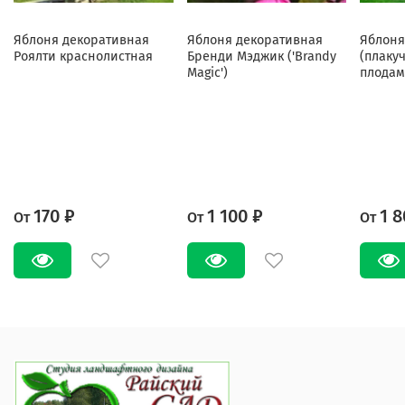
Яблоня декоративная
Яблоня декоративная
Яблоня
Роялти краснолистная
Бренди Мэджик ('Brandy
(плаку
Magic')
плодам
170 ₽
1 100 ₽
1 8
От
От
От