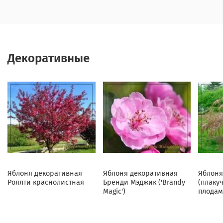
Декоративные
Яблоня декоративная
Яблоня декоративная
Яблоня
Роялти краснолистная
Бренди Мэджик ('Brandy
(плаку
Magic')
плодам