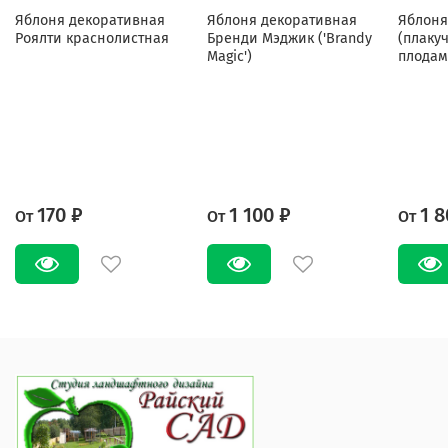
Яблоня декоративная
Яблоня декоративная
Яблоня
Роялти краснолистная
Бренди Мэджик ('Brandy
(плаку
Magic')
плодам
170 ₽
1 100 ₽
1 8
От
От
От