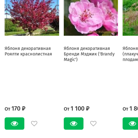
Яблоня декоративная
Яблоня декоративная
Яблоня
Роялти краснолистная
Бренди Мэджик ('Brandy
(плаку
Magic')
плодам
170 ₽
1 100 ₽
1 8
От
От
От