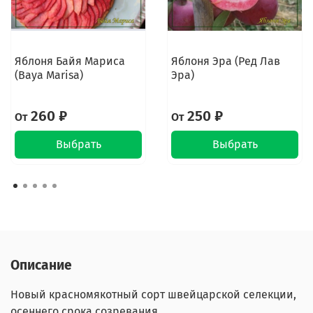
Яблоня Байя Мариса
Яблоня Эра (Ред Лав
(Baya Marisa)
Эра)
260 ₽
250 ₽
От
От
Выбрать
Выбрать
Описание
Новый красномякотный сорт швейцарской селекции,
осеннего срока созревания.