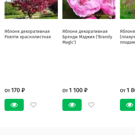
Яблоня декоративная
Яблоня декоративная
Яблоня
Роялти краснолистная
Бренди Мэджик ('Brandy
(плаку
Magic')
плодам
170 ₽
1 100 ₽
1 8
От
От
От