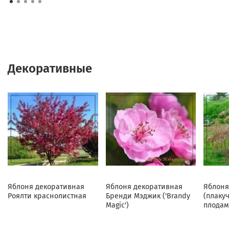
Декоративные
Яблоня декоративная
Яблоня декоративная
Яблоня
Роялти краснолистная
Бренди Мэджик ('Brandy
(плаку
Magic')
плодам