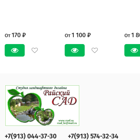
170 ₽
1 100 ₽
1 8
От
От
От
+7(913) 044-37-30
+7(913) 574-32-34