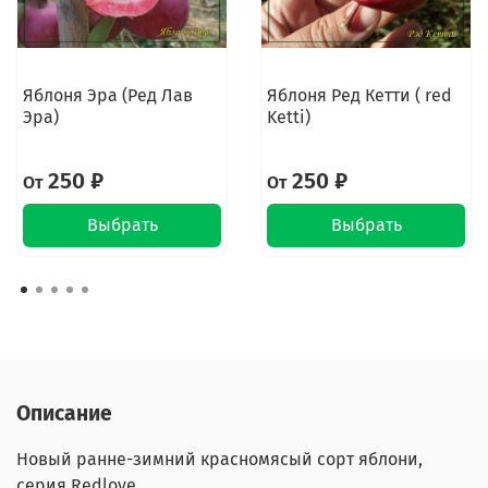
Яблоня Эра (Ред Лав
Яблоня Ред Кетти ( red
Эра)
Ketti)
250 ₽
250 ₽
От
От
Выбрать
Выбрать
Описание
Новый ранне-зимний красномясый сорт яблони,
серия Redlove.