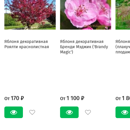
Яблоня декоративная
Яблоня декоративная
Яблоня
Роялти краснолистная
Бренди Мэджик ('Brandy
(плаку
Magic')
плодам
170 ₽
1 100 ₽
1 8
От
От
От