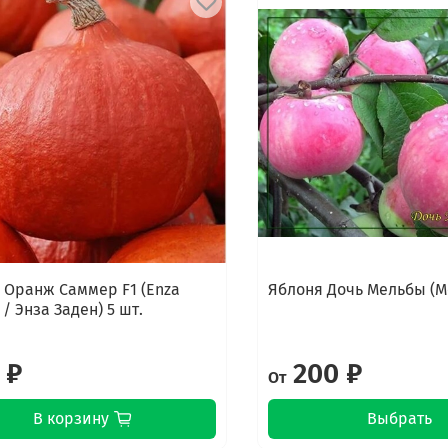
 Оранж Саммер F1 (Enza
Яблоня Дочь Мельбы (
/ Энза Заден) 5 шт.
 ₽
200 ₽
От
В корзину
Выбрать