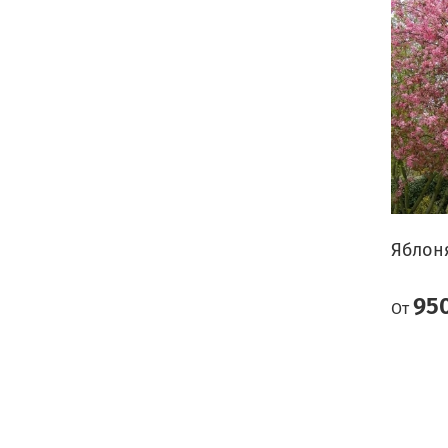
Яблоня
95
От