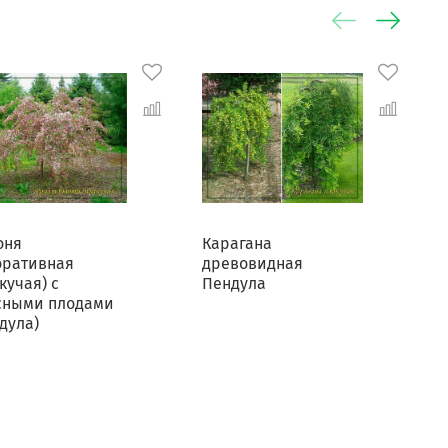
оня
Карагана
К
оративная
древовидная
кучая) с
Пендула
сными плодами
дула)