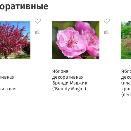
оративные
Яблоня
Ябл
тивная
декоративная
дек
Бренди Мэджик
(пла
листная
('Brandy Magic')
кра
(пен