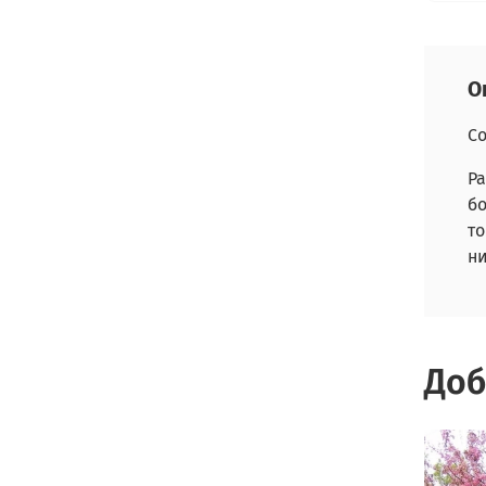
О
Со
Ра
б
т
ни
Доб