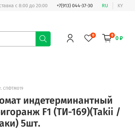
ставка с 8:00 до 20:00
+7(913) 044-37-30
RU
KY
0
0
0 ₽
т.
СПФТМ019
омат индетерминантный
игоранж F1 (ТИ-169)(Takii /
аки) 5шт.