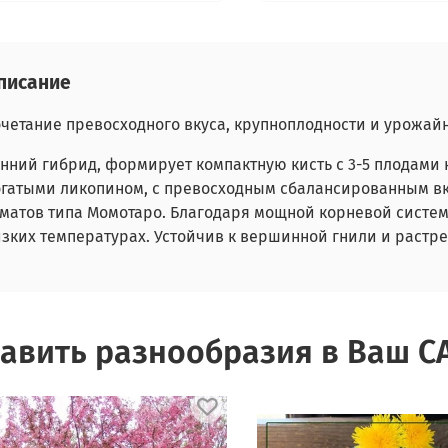
писание
четание превосходного вкуса, крупноплодности и урожайн
нний гибрид, формирует компактную кисть с 3-5 плодами
огатыми ликопином, с превосходным сбалансированным в
оматов типа Момотаро. Благодаря мощной корневой систе
зких температурах. Устойчив к вершинной гнили и растр
авить разнообразия в Ваш С