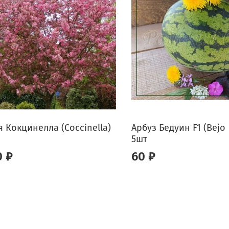
 Кокцинелла (Coccinella)
Арбуз Бедуин F1 (Bejo 
5шт
0 ₽
60 ₽