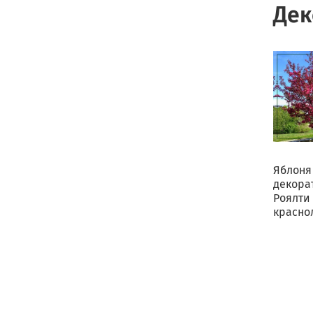
Дек
Яблоня
декора
Роялти
красно