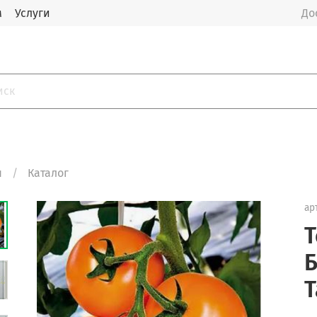
м
Услуги
До
я
Каталог
ар
Т
Б
Т