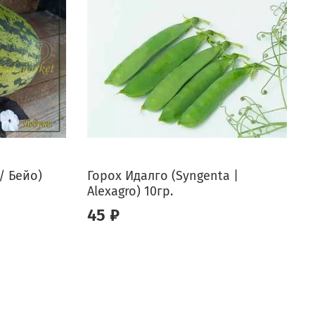
/ Бейо)
Горох Идалго (Syngenta |
О
Alexagro) 10гр.
S
45 ₽