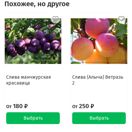
Похожее, но другое
Слива манчжурская
Слива (Алыча) Ветразь
красавица
2
180 ₽
250 ₽
От
От
Выбрать
Выбрать