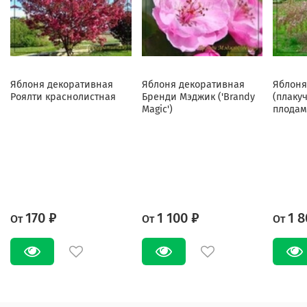
Яблоня декоративная
Яблоня декоративная
Яблоня
Роялти краснолистная
Бренди Мэджик ('Brandy
(плаку
Magic')
плодам
170 ₽
1 100 ₽
1 8
От
От
От